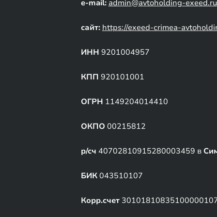
e-mail:
admin@avtoholding-exeed.ru
сайт:
https://exeed-crimea-avtoholdi
ИНН
9201004957
КПП
920101001
ОГРН
1149204014410
ОКПО
00215812
р/сч
40702810915280003459 в
Си
БИК
043510107
Корр.счет
3010181083510000010