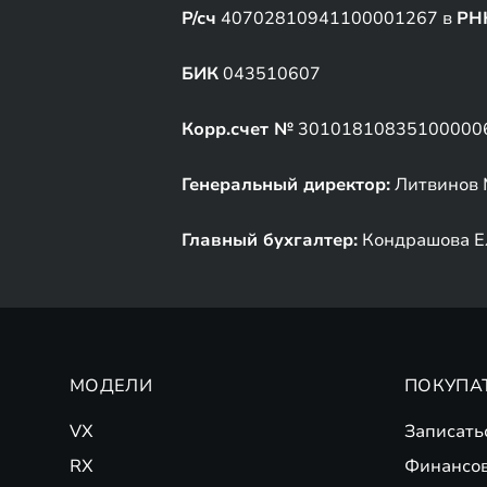
Р/сч
40702810941100001267 в
РН
БИК
043510607
Корр.счет №
30101810835100000
Генеральный директор:
Литвинов 
Главный бухгалтер:
Кондрашова Е
МОДЕЛИ
ПОКУПА
VX
Записать
RX
Финансо