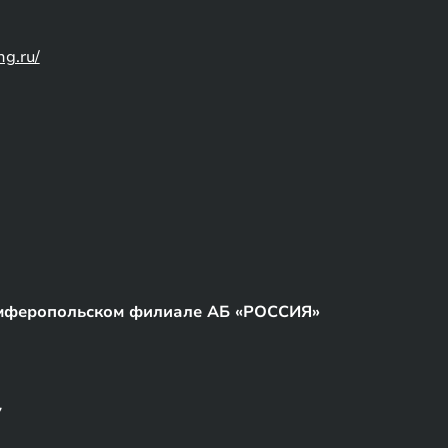
ng.ru/
мферопольском филиале АБ «РОССИЯ»
7