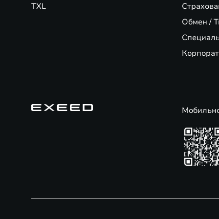
TXL
Страхова
Обмен / T
Специал
Корпорат
Мобильн