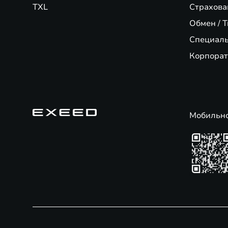
exeed.ru
TXL
Страхова
Тел.:
+7 918 015 10 15
Обмен / T
доб. #103
Специал
Корпорат
Мобильн