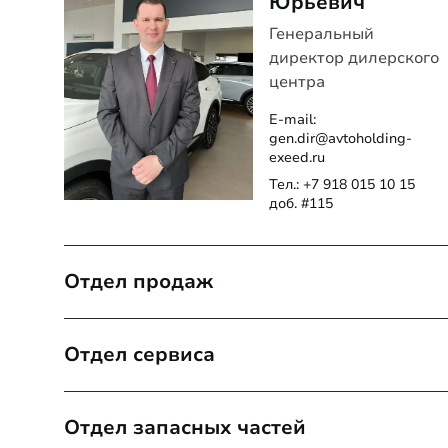
Юрьевич
Генеральный
директор дилерского
центра
E-mail:
gen.dir@avtoholding-
exeed.ru
Тел.:
+7 918 015 10 15
доб. #115
Отдел продаж
Антоненко
Отдел сервиса
Дмитрий
Юрьевич
Танасийчук
Отдел запасных частей
Руководитель отдела
Андрей