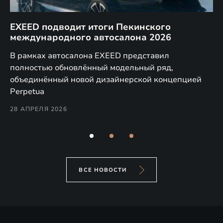
EXEED подводит итоги Пекинского
Д
международного автосалона 2026
E
в
а,
В рамках автосалона EXEED представил
EX
полностью обновлённый модельный ряд,
по
объединённый новой дизайнерской концепцией
(н
Perpetua
Co
28 АПРЕЛЯ 2026
24
ВСЕ НОВОСТИ