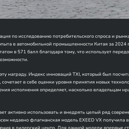
ация по исследованию потребительского спроса и рынка
пыта в автомобильной промышленности Китая за 2024 г
ьтатом в 571 балл благодаря тому, что использует пере
озможности.
эту награду. Индекс инноваций TXI, который был посчи
 сочетает в себе оценки уровня принятия новых технол
рения исполнения определяет, насколько владельцам нр
ает активно использовать и внедрять целый ряд совре
овсем недавно флагманская модель EXEED VX получила 
ения в дилерский центр. Для данной модели впервые с