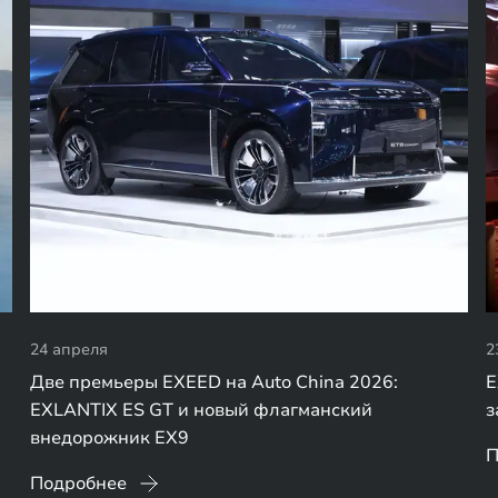
24 апреля
2
Две премьеры EXEED на Auto China 2026:
E
EXLANTIX ES GT и новый флагманский
з
внедорожник EX9
П
Подробнее