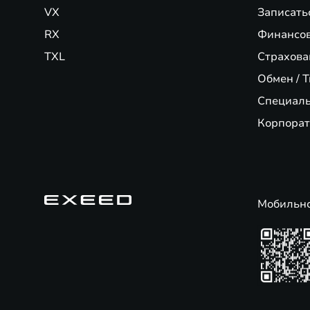
VX
Записать
RX
Финансо
TXL
Страхова
Обмен / T
Специал
Корпорат
Мобильн