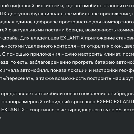
ной цифровой экосистемы, где автомобиль становится 
IX доступно функциональное мобильное приложение, к
оздавая единое цифровое пространство для комфортног
тей с актуальными постами бренда, возможность комме
ест-драйв. Для владельцев EXLANTIX приложение стано
ностями удаленного контроля – от открытия окон, две
. С помощью приложения можно настроить климат, посмо
езд, то есть, заблаговременно прогреть батарею автомо
 сигнала автомобиля, показа локации и настройки гео-ф
ь/пересекать, а также возможность построить маршрут
представляет автомобили нового поколения с гибридн
 полноразмерный гибридный кроссовер EXEED EXLANTIX 
EXLANTIX – спортивного четырехдверного купе ES, кото
.